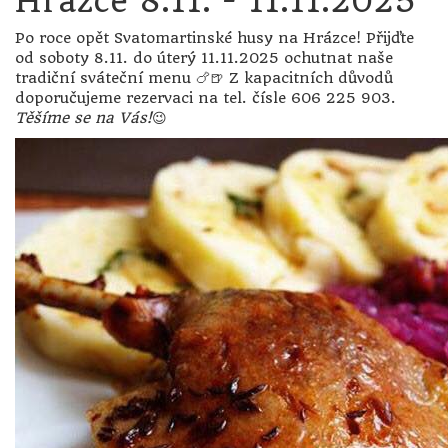
Hrázce 8.11. - 11.11.2025
Po roce opět Svatomartinské husy na Hrázce! Přijďte
od soboty 8.11. do úterý 11.11.2025 ochutnat naše
tradiční sváteční menu 🍗🍺 Z kapacitních důvodů
doporučujeme rezervaci na tel. čísle 606 225 903.
Těšíme se na Vás!
😉